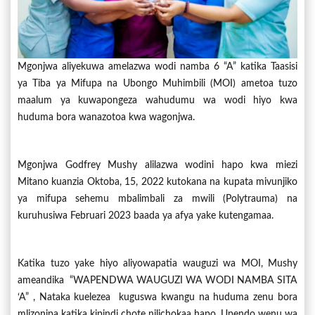
Mgonjwa aliyekuwa amelazwa wodi namba 6 “A” katika Taasisi
ya Tiba ya Mifupa na Ubongo Muhimbili (MOI) ametoa tuzo
maalum ya kuwapongeza wahudumu wa wodi hiyo kwa
huduma bora wanazotoa kwa wagonjwa.
Mgonjwa Godfrey Mushy alilazwa wodini hapo kwa miezi
Mitano kuanzia Oktoba, 15, 2022 kutokana na kupata mivunjiko
ya mifupa sehemu mbalimbali za mwili (Polytrauma) na
kuruhusiwa Februari 2023 baada ya afya yake kutengamaa.
Katika tuzo yake hiyo aliyowapatia wauguzi wa MOI, Mushy
ameandika “WAPENDWA WAUGUZI WA WODI NAMBA SITA
‘A” , Nataka kuelezea kuguswa kwangu na huduma zenu bora
mlizonipa katika kipindi chote nilichokaa hapo. Upendo wenu wa