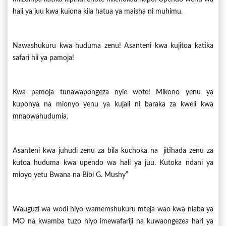
hali ya juu kwa kuiona kila hatua ya maisha ni muhimu.
Nawashukuru kwa huduma zenu! Asanteni kwa kujitoa katika
safari hii ya pamoja!
Kwa pamoja tunawapongeza nyie wote! Mikono yenu ya
kuponya na mionyo yenu ya kujali ni baraka za kweli kwa
mnaowahudumia.
Asanteni kwa juhudi zenu za bila kuchoka na jitihada zenu za
kutoa huduma kwa upendo wa hali ya juu. Kutoka ndani ya
mioyo yetu Bwana na Bibi G. Mushy”
Wauguzi wa wodi hiyo wamemshukuru mteja wao kwa niaba ya
MO na kwamba tuzo hiyo imewafariji na kuwaongezea hari ya