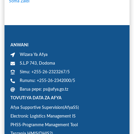
Soma Zaidi
ANWANI
Wizara Ya Afya
S.L.P 743, Dodoma
Simu: +255-26-2323267/5
Rununu: +255-26-2342000/5
Barua pepe: ps@afya.go.tz
TOVUTI YA DATA ZA AFYA
Afya Supportive Supervision(AfyaSS)
Electronic Logistics Management IS
PHSS-Programme Management Tool
Tanzania HMIS(DHIS2)